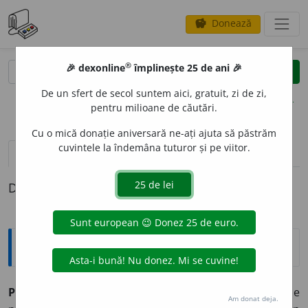
Donează
savings
®
®
🎉 dexonline
împlinește 25 de ani 🎉
caută
clear
search
De un sfert de secol suntem aici, gratuit, zi de zi,
opțiuni
pentru milioane de căutări.
Cu o mică donație aniversară ne-ați ajuta să păstrăm
cuvintele la îndemâna tuturor și pe viitor.
pronunție
(50)
volume_up
definiții (1)
Definiția cu ID-ul 865736:
Explicative DEX
PARADOX
A
L, -Ă,
paradoxali, -e,
adj.
Care ține de
Am donat deja.