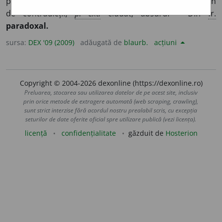
paradox, care constituie sau folosește un paradox; plin
de contradicții;
p. ext.
ciudat; absurd. – Din
fr.
paradoxal.
sursa:
DEX '09 (2009)
adăugată de
blaurb.
acțiuni
Copyright © 2004-2026 dexonline (https://dexonline.ro)
Preluarea, stocarea sau utilizarea datelor de pe acest site, inclusiv
prin orice metode de extragere automată (web scraping, crawling),
sunt strict interzise fără acordul nostru prealabil scris, cu excepția
seturilor de date oferite oficial spre utilizare publică (vezi licența).
licență
confidențialitate
găzduit de
Hosterion