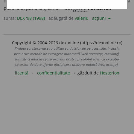
din materiale sintetice sau din pânză, care acoperă laba
piciorului până la gleznă. – Din
germ.
Pantoffel.
sursa:
DEX '98 (1998)
adăugată de
valeriu
acțiuni
Copyright © 2004-2026 dexonline (https://dexonline.ro)
Preluarea, stocarea sau utilizarea datelor de pe acest site, inclusiv
prin orice metode de extragere automată (web scraping, crawling),
sunt strict interzise fără acordul nostru prealabil scris, cu excepția
seturilor de date oferite oficial spre utilizare publică (vezi licența).
licență
confidențialitate
găzduit de
Hosterion