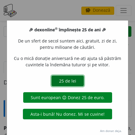
Donează
savings
®
®
🎉 dexonline
împlinește 25 de ani 🎉
caută
clear
search
De un sfert de secol suntem aici, gratuit, zi de zi,
opțiuni
pentru milioane de căutări.
Cu o mică donație aniversară ne-ați ajuta să păstrăm
cuvintele la îndemâna tuturor și pe viitor.
pronunție
(15)
volume_up
definiții (1)
Definiția cu ID-ul 28060:
Explicative DEX
PANT
O
F,
pantofi,
s. m.
Încălțăminte de stradă din piele,
Am donat deja.