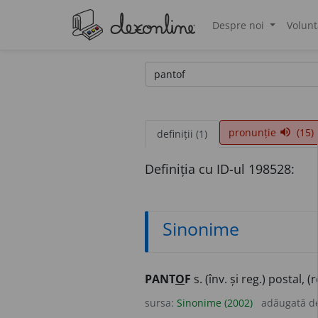
Despre noi
Volunt
®
pronunție
(15)
volume_up
definiții (1)
Definiția cu ID-ul 198528:
Sinonime
PANT
O
F
s. (înv. și reg.) postal, (
sursa:
Sinonime (2002)
adăugată d