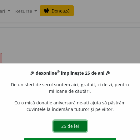
Donează
savings
ari
Resurse
®
🎉 dexonline
împlinește 25 de ani 🎉
De un sfert de secol suntem aici, gratuit, zi de zi, pentru
milioane de căutări.
Cu o mică donație aniversară ne-ați ajuta să păstrăm
cuvintele la îndemâna tuturor și pe viitor.
reg.) jumătăți (pl.).
(~i de vară.)
e
siveco
acțiuni