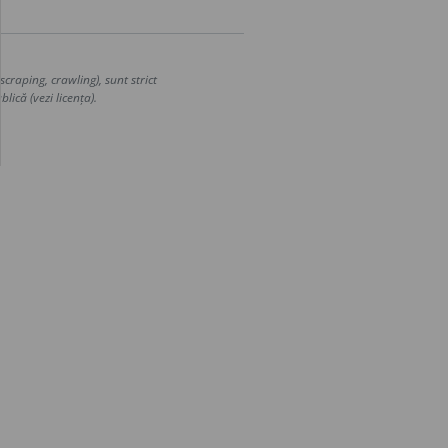
craping, crawling), sunt strict
lică (vezi licența).