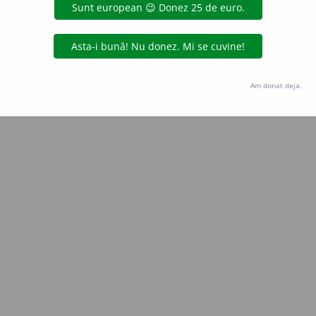
Copyright © 2004-2026 dexonline (https://dexonline.ro)
area datelor de pe acest site, inclusiv prin orice metode de extragere automată (web s
dul nostru prealabil scris, cu excepția seturilor de date oferite oficial spre utilizare pub
Am donat deja.
licență
confidențialitate
găzduit de
Hosterion