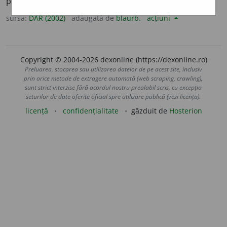
primăvara.
2.
grăsime de pe lâna oilor; usuc.
sursa:
DAR (2002)
adăugată de
blaurb.
acțiuni
Copyright © 2004-2026 dexonline (https://dexonline.ro)
Preluarea, stocarea sau utilizarea datelor de pe acest site, inclusiv
prin orice metode de extragere automată (web scraping, crawling),
sunt strict interzise fără acordul nostru prealabil scris, cu excepția
seturilor de date oferite oficial spre utilizare publică (vezi licența).
licență
confidențialitate
găzduit de
Hosterion