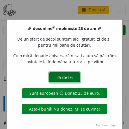
Donează
savings
®
®
🎉 dexonline
împlinește 25 de ani 🎉
caută
clear
search
De un sfert de secol suntem aici, gratuit, zi de zi,
opțiuni
pentru milioane de căutări.
Cu o mică donație aniversară ne-ați ajuta să păstrăm
cuvintele la îndemâna tuturor și pe viitor.
pronunție
(15)
volume_up
definiții (1)
Definiția cu ID-ul 416881:
Arhaisme și regionalisme
pai
s.n. (reg.)
1.
lână nouă, măruntă, crescută pe oi
Am donat deja.