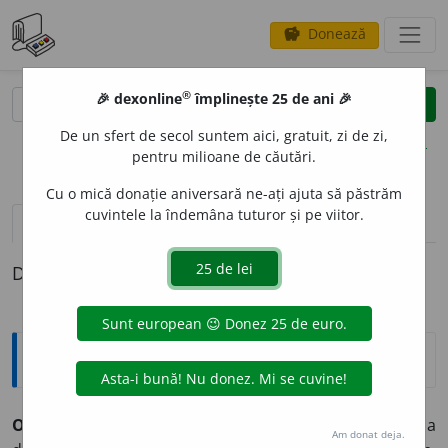
Donează
savings
®
®
🎉 dexonline
împlinește 25 de ani 🎉
caută
clear
search
De un sfert de secol suntem aici, gratuit, zi de zi,
opțiuni
pentru milioane de căutări.
Cu o mică donație aniversară ne-ați ajuta să păstrăm
cuvintele la îndemâna tuturor și pe viitor.
pronunție
(1)
volume_up
definiții (1)
Definiția cu ID-ul 480559:
Explicative DEX
OXIMOR
O
N
s. n.
figură de stil constând în a îmbina
Am donat deja.