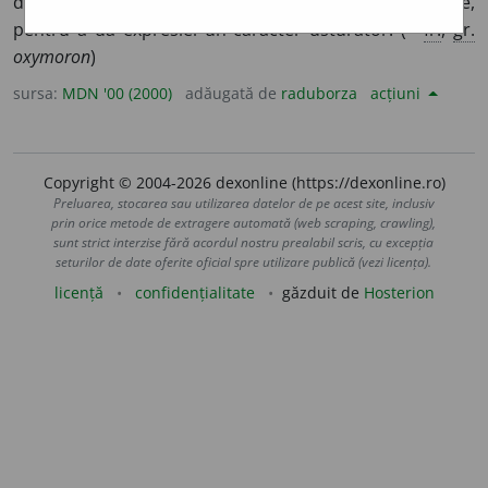
două cuvinte în aparență contradictorii, incompatibile,
pentru a da expresiei un caracter usturător. (<
fr.
,
gr.
oxymoron
)
sursa:
MDN '00 (2000)
adăugată de
raduborza
acțiuni
Copyright © 2004-2026 dexonline (https://dexonline.ro)
Preluarea, stocarea sau utilizarea datelor de pe acest site, inclusiv
prin orice metode de extragere automată (web scraping, crawling),
sunt strict interzise fără acordul nostru prealabil scris, cu excepția
seturilor de date oferite oficial spre utilizare publică (vezi licența).
licență
confidențialitate
găzduit de
Hosterion