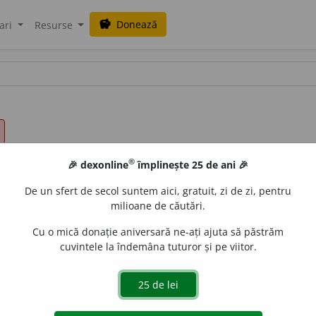
Donează
savings
ari
Resurse
®
🎉 dexonline
împlinește 25 de ani 🎉
De un sfert de secol suntem aici, gratuit, zi de zi, pentru
milioane de căutări.
Cu o mică donație aniversară ne-ați ajuta să păstrăm
cuvintele la îndemâna tuturor și pe viitor.
pid, pe o parte, care se execută cu, sau fără scoaterea brațu
e
raduborza
acțiuni