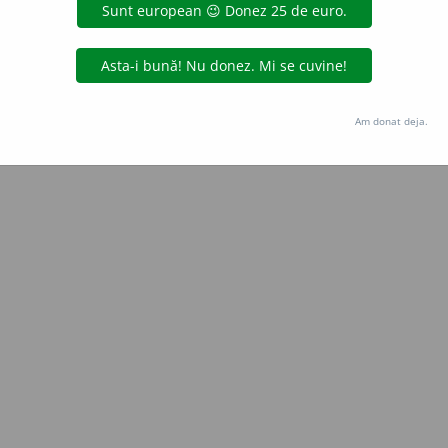
Copyright © 2004-2026 dexonline (https://dexonline.ro)
area datelor de pe acest site, inclusiv prin orice metode de extragere automată (web s
dul nostru prealabil scris, cu excepția seturilor de date oferite oficial spre utilizare pub
Am donat deja.
licență
confidențialitate
găzduit de
Hosterion