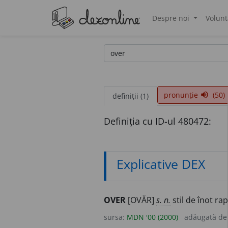
Despre noi
Volunt
®
pronunție
(50)
volume_up
definiții (1)
Definiția cu ID-ul 480472:
Explicative DEX
OVER
[OVĂR]
s. n.
stil de înot ra
sursa:
MDN '00 (2000)
adăugată d