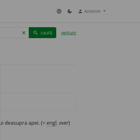
Anonim
language
dark_mode
person
caută
opțiuni
clear
search
lui deasupra apei. (<
engl.
over
)