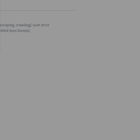
craping, crawling), sunt strict
lică (vezi licența).