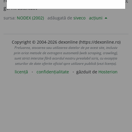
realizat cu ostentație; demonstrativ. /<it.
ostentativo,
germ.
ostentativ
sursa:
NODEX (2002)
adăugată de
siveco
acțiuni
Copyright © 2004-2026 dexonline (https://dexonline.ro)
Preluarea, stocarea sau utilizarea datelor de pe acest site, inclusiv
prin orice metode de extragere automată (web scraping, crawling),
sunt strict interzise fără acordul nostru prealabil scris, cu excepția
seturilor de date oferite oficial spre utilizare publică (vezi licența).
licență
confidențialitate
găzduit de
Hosterion