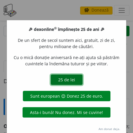
Donează
savings
®
®
🎉 dexonline
împlinește 25 de ani 🎉
caută
clear
search
De un sfert de secol suntem aici, gratuit, zi de zi,
opțiuni
pentru milioane de căutări.
Cu o mică donație aniversară ne-ați ajuta să păstrăm
cuvintele la îndemâna tuturor și pe viitor.
pronunție
(7)
volume_up
definiții (1)
Definiția cu ID-ul 345995:
Explicative DEX
OSTENTAT
I
V ~ă (~i, ~e)
Care manifestă ostentație;
Am donat deja.