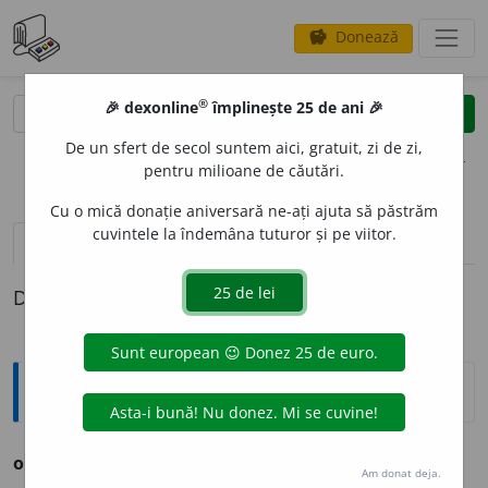
Donează
savings
®
®
🎉 dexonline
împlinește 25 de ani 🎉
caută
clear
search
De un sfert de secol suntem aici, gratuit, zi de zi,
opțiuni
pentru milioane de căutări.
Cu o mică donație aniversară ne-ați ajuta să păstrăm
cuvintele la îndemâna tuturor și pe viitor.
definiții (1)
Definiția cu ID-ul 742462:
Ortografice DOOM
ospeci
o
r
(
pop.
)
s. m.
,
pl.
ospeci
o
ri
Am donat deja.