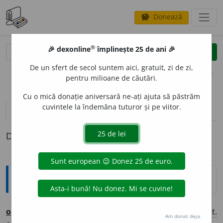
Donează
savings
®
®
🎉 dexonline
împlinește 25 de ani 🎉
caută
clear
search
De un sfert de secol suntem aici, gratuit, zi de zi,
opțiuni
pentru milioane de căutări.
Cu o mică donație aniversară ne-ați ajuta să păstrăm
cuvintele la îndemâna tuturor și pe viitor.
definiții (1)
Definiția cu ID-ul 742437:
Ortografice DOOM
o
sie
(-si-e)
s. f.
,
art.
o
sia
(-si-a),
g.-d.
art.
o
siei;
pl.
o
sii,
art.
Am donat deja.