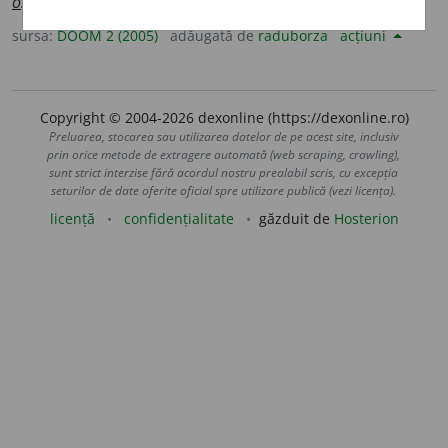
o
siile
(-si-i-)
sursa:
DOOM 2 (2005)
adăugată de
raduborza
acțiuni
Copyright © 2004-2026 dexonline (https://dexonline.ro)
Preluarea, stocarea sau utilizarea datelor de pe acest site, inclusiv
prin orice metode de extragere automată (web scraping, crawling),
sunt strict interzise fără acordul nostru prealabil scris, cu excepția
seturilor de date oferite oficial spre utilizare publică (vezi licența).
licență
confidențialitate
găzduit de
Hosterion