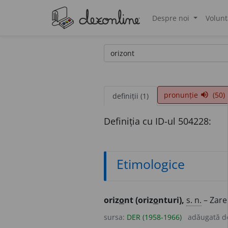
Despre noi
Volunt
®
pronunție
(50)
volume_up
definiții (1)
Definiția cu ID-ul 504228:
Etimologice
oriz
o
nt (oriz
o
nturi),
s. n.
– Zare
sursa:
DER (1958-1966)
adăugată 