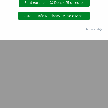
Copyright © 2004-2026 dexonline (https://dexonline.ro)
area datelor de pe acest site, inclusiv prin orice metode de extragere automată (web s
dul nostru prealabil scris, cu excepția seturilor de date oferite oficial spre utilizare pub
Am donat deja.
licență
confidențialitate
găzduit de
Hosterion