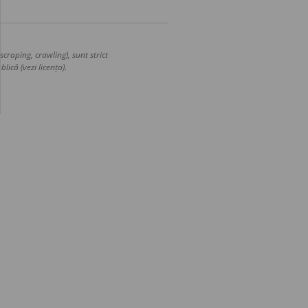
craping, crawling), sunt strict
lică (vezi licența).