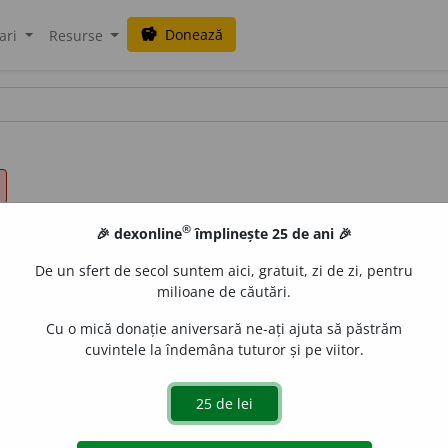
Donează
savings
ari
Resurse
®
🎉 dexonline
împlinește 25 de ani 🎉
De un sfert de secol suntem aici, gratuit, zi de zi, pentru
milioane de căutări.
Cu o mică donație aniversară ne-ați ajuta să păstrăm
cuvintele la îndemâna tuturor și pe viitor.
. –
Var.
înv.
orizon.
It.
orizonte
și
var.
din
fr.
horizon.
–
Der.
oriz
de
blaurb.
acțiuni