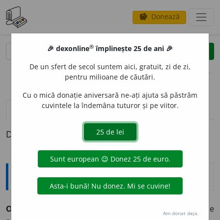
Donează
savings
®
®
🎉 dexonline
împlinește 25 de ani 🎉
caută
clear
search
De un sfert de secol suntem aici, gratuit, zi de zi,
opțiuni
pentru milioane de căutări.
Cu o mică donație aniversară ne-ați ajuta să păstrăm
cuvintele la îndemâna tuturor și pe viitor.
pronunție
(27)
volume_up
definiții (1)
Definiția cu ID-ul 345729:
Explicative DEX
OR
A
L ~ă (~i, ~e)
1) (
în opoziție cu
scris
) Care se
Am donat deja.