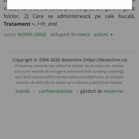
realizează prin vorbire; verbal. ◊
Creație (populară) ~
creație care se transmite prin viu grai, din gură în gură;
folclor. 2) Care se administrează pe cale bucală.
Tratament ~.
/<fr.
oral
sursa:
NODEX (2002)
adăugată de
siveco
acțiuni
Copyright © 2004-2026 dexonline (https://dexonline.ro)
Preluarea, stocarea sau utilizarea datelor de pe acest site, inclusiv
prin orice metode de extragere automată (web scraping, crawling),
sunt strict interzise fără acordul nostru prealabil scris, cu excepția
seturilor de date oferite oficial spre utilizare publică (vezi licența).
licență
confidențialitate
găzduit de
Hosterion