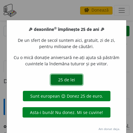
Donează
savings
®
®
🎉 dexonline
împlinește 25 de ani 🎉
caută
clear
search
De un sfert de secol suntem aici, gratuit, zi de zi,
opțiuni
pentru milioane de căutări.
Cu o mică donație aniversară ne-ați ajuta să păstrăm
cuvintele la îndemâna tuturor și pe viitor.
pronunție
(4)
volume_up
definiții (1)
Definiția cu ID-ul 1287144:
Ortografice DOOM
onor
a
riu
(retribuție) [
riu
pron.
rĭu
]
s.
n.
,
art.
onor
a
riul
;
pl.
Am donat deja.