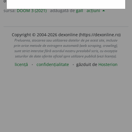
onor
a
rii
,
art.
onor
a
riile
(
desp.
-ri-i-
)
sursa:
DOOM 3 (2021)
adăugată de
gall
acțiuni
Copyright © 2004-2026 dexonline (https://dexonline.ro)
Preluarea, stocarea sau utilizarea datelor de pe acest site, inclusiv
prin orice metode de extragere automată (web scraping, crawling),
sunt strict interzise fără acordul nostru prealabil scris, cu excepția
seturilor de date oferite oficial spre utilizare publică (vezi licența).
licență
confidențialitate
găzduit de
Hosterion