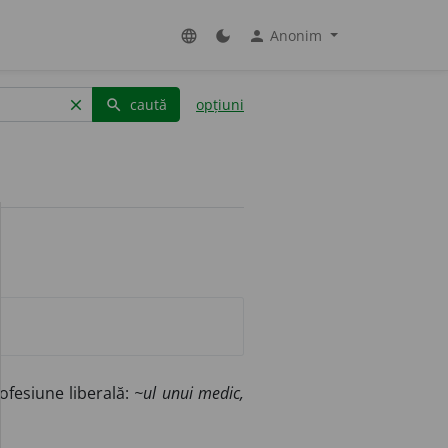
Anonim
language
dark_mode
person
caută
opțiuni
clear
search
ofesiune liberală:
~ul unui medic,