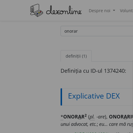
Despre noi
Volunt
®
definiții (1)
Definiția cu ID-ul 1374240:
Explicative DEX
2
*
ONOR
A
R
(
pl.
-
are
),
ONOR
A
RI
unui advocat, etc.
;
eu... care mă ru