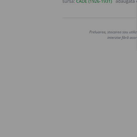
sursa:
CADE (1926-1931)
adăugată
Preluarea, stocarea sau utiliz
interzise fără acor