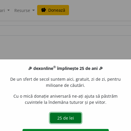
Donează
savings
ari
Resurse
®
🎉 dexonline
împlinește 25 de ani 🎉
De un sfert de secol suntem aici, gratuit, zi de zi, pentru
milioane de căutări.
Cu o mică donație aniversară ne-ați ajuta să păstrăm
cuvintele la îndemâna tuturor și pe viitor.
U
(
pl.
-
arii
)
sn.
Plata, salariul unei persoane ce exercită o pr
șinam cînd îmi plăteau onorariile
(BR.-VN.)
[
fr.
<
lat.
].