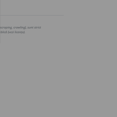
craping, crawling), sunt strict
lică (vezi licența).