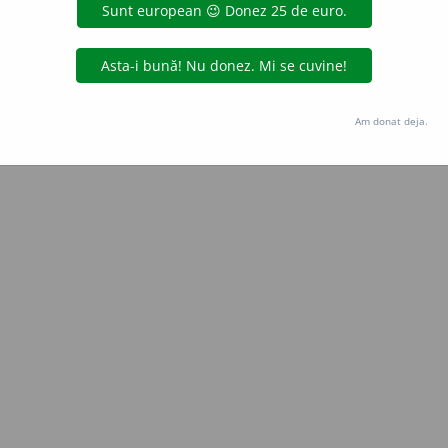
 de
Andreea H-I
acțiuni
Copyright © 2004-2026 dexonline (https://dexonline.ro)
area datelor de pe acest site, inclusiv prin orice metode de extragere automată (web s
Am donat deja.
dul nostru prealabil scris, cu excepția seturilor de date oferite oficial spre utilizare pub
licență
confidențialitate
găzduit de
Hosterion