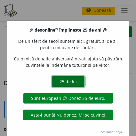
Donează
savings
®
®
🎉 dexonline
împlinește 25 de ani 🎉
caută
clear
search
De un sfert de secol suntem aici, gratuit, zi de zi,
opțiuni
pentru milioane de căutări.
Cu o mică donație aniversară ne-ați ajuta să păstrăm
cuvintele la îndemâna tuturor și pe viitor.
pronunție
(50)
volume_up
definiții (1)
Definiția cu ID-ul 741871:
Ortografice DOOM
ono
a
re
(probitate)
s. f.
,
g.-d.
art.
ono
a
rei
Am donat deja.