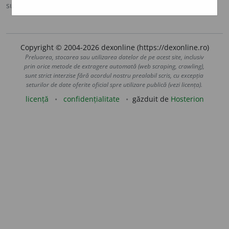
sursa:
DOOM 2 (2005)
adăugată de
raduborza
acțiuni
Copyright © 2004-2026 dexonline (https://dexonline.ro)
Preluarea, stocarea sau utilizarea datelor de pe acest site, inclusiv
prin orice metode de extragere automată (web scraping, crawling),
sunt strict interzise fără acordul nostru prealabil scris, cu excepția
seturilor de date oferite oficial spre utilizare publică (vezi licența).
licență
confidențialitate
găzduit de
Hosterion