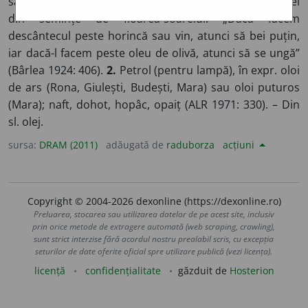
sâmburi = ulei din semințe de dovleac; oloi de rujă = ulei
din semințe de floarea-soarelui: „Dacă facem
descântecul peste horincă sau vin, atunci să bei puțin,
iar dacă-l facem peste oleu de olivă, atunci să se ungă”
(Bârlea 1924: 406).
2.
Petrol (pentru lampă), în expr. oloi
de ars (Rona, Giulești, Budești, Mara) sau oloi puturos
(Mara); naft, dohot, hopâc, opaiț (ALR 1971: 330). – Din
sl. olej.
sursa:
DRAM (2011)
adăugată de
raduborza
acțiuni
Copyright © 2004-2026 dexonline (https://dexonline.ro)
Preluarea, stocarea sau utilizarea datelor de pe acest site, inclusiv
prin orice metode de extragere automată (web scraping, crawling),
sunt strict interzise fără acordul nostru prealabil scris, cu excepția
seturilor de date oferite oficial spre utilizare publică (vezi licența).
licență
confidențialitate
găzduit de
Hosterion