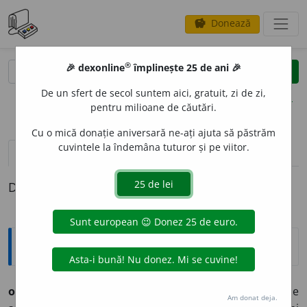
Donează
savings
®
®
🎉 dexonline
împlinește 25 de ani 🎉
caută
clear
search
De un sfert de secol suntem aici, gratuit, zi de zi,
opțiuni
pentru milioane de căutări.
Cu o mică donație aniversară ne-ați ajuta să păstrăm
cuvintele la îndemâna tuturor și pe viitor.
definiții (1)
Definiția cu ID-ul 712778:
Arhaisme și regionalisme
ol
o
i,
(oleu), s.n. – (pop.)
1.
Ulei, undelemn. Oloi de
Am donat deja.