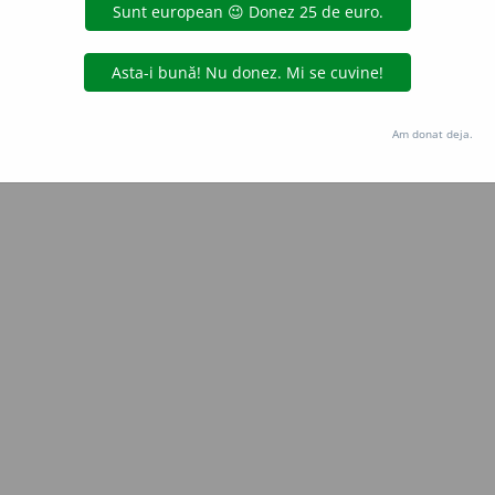
Copyright © 2004-2026 dexonline (https://dexonline.ro)
area datelor de pe acest site, inclusiv prin orice metode de extragere automată (web s
dul nostru prealabil scris, cu excepția seturilor de date oferite oficial spre utilizare pub
Am donat deja.
licență
confidențialitate
găzduit de
Hosterion