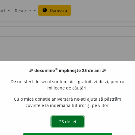
Donează
savings
ari
Resurse
®
🎉 dexonline
împlinește 25 de ani 🎉
De un sfert de secol suntem aici, gratuit, zi de zi, pentru
milioane de căutări.
Cu o mică donație aniversară ne-ați ajuta să păstrăm
cuvintele la îndemâna tuturor și pe viitor.
oprocopiuc
acțiuni