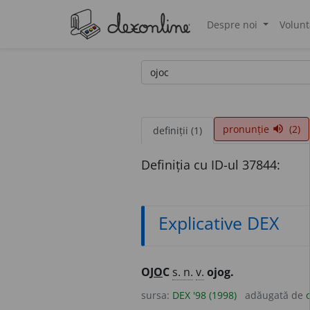
Despre noi
Volunt
®
pronunție
(2)
volume_up
definiții (1)
Definiția cu ID-ul 37844:
Explicative DEX
OJ
O
C
s. n.
v.
ojog.
sursa:
DEX '98 (1998)
adăugată de