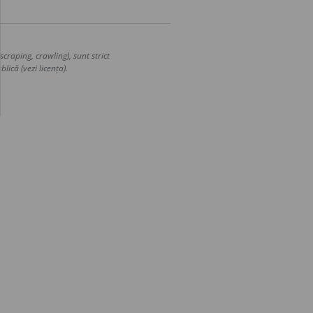
craping, crawling), sunt strict
lică (vezi licența).