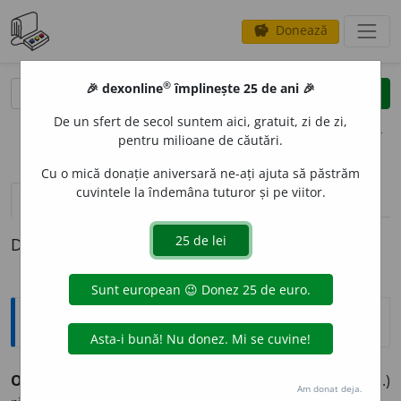
Donează
savings
®
®
🎉 dexonline
împlinește 25 de ani 🎉
caută
clear
search
De un sfert de secol suntem aici, gratuit, zi de zi,
opțiuni
pentru milioane de căutări.
Cu o mică donație aniversară ne-ați ajuta să păstrăm
cuvintele la îndemâna tuturor și pe viitor.
pronunție
(7)
volume_up
definiții (1)
Definiția cu ID-ul 197593:
Sinonime
OG
O
R
s.
1.
câmp, țarină, (pop. și poetic) glie, (pop.)
Am donat deja.