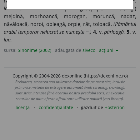
răzor, (înv. și reg.) agru, (reg.) plan, (înv.) sat.
(A ieșit pe ~,
la arat.)
2.
v.
arătură.
3.
pârloagă, (pop.) moină, (reg.)
mejdină, morhoancă, morogan, moruncă, nadaz,
năvăloacă, noroi, obleagă, orpie, rât, toloacă.
(Pământul
arabil temporar nelucrat se numește ~.)
4.
v.
pârloagă.
5.
v.
lan.
sursa:
Sinonime (2002)
adăugată de
siveco
acțiuni
Copyright © 2004-2026 dexonline (https://dexonline.ro)
Preluarea, stocarea sau utilizarea datelor de pe acest site, inclusiv
prin orice metode de extragere automată (web scraping, crawling),
sunt strict interzise fără acordul nostru prealabil scris, cu excepția
seturilor de date oferite oficial spre utilizare publică (vezi licența).
licență
confidențialitate
găzduit de
Hosterion