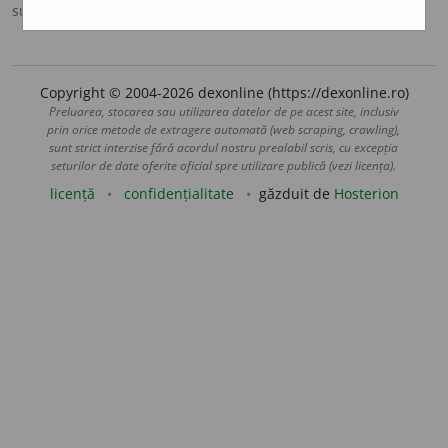
sursa:
Sinonime (2002)
adăugată de
siveco
acțiuni
Copyright © 2004-2026 dexonline (https://dexonline.ro)
Preluarea, stocarea sau utilizarea datelor de pe acest site, inclusiv
prin orice metode de extragere automată (web scraping, crawling),
sunt strict interzise fără acordul nostru prealabil scris, cu excepția
seturilor de date oferite oficial spre utilizare publică (vezi licența).
licență
confidențialitate
găzduit de
Hosterion