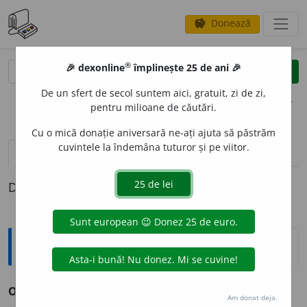
Donează
savings
®
®
🎉 dexonline
împlinește 25 de ani 🎉
caută
clear
search
De un sfert de secol suntem aici, gratuit, zi de zi,
opțiuni
pentru milioane de căutări.
Cu o mică donație aniversară ne-ați ajuta să păstrăm
cuvintele la îndemâna tuturor și pe viitor.
pronunție
(7)
volume_up
definiții (1)
Definiția cu ID-ul 197561:
Sinonime
OFT
s. v.
oftare, oftat, suspin, suspinare, suspinat.
Am donat deja.