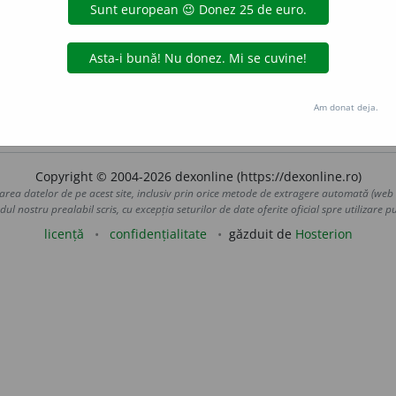
niții în dicționare. Prin asemănare cu
septolet
,
sextolet
etc.
ceea a patru note obișnuite.”
Am donat deja.
 pe fila
definiții
.
Copyright © 2004-2026 dexonline (https://dexonline.ro)
area datelor de pe acest site, inclusiv prin orice metode de extragere automată (web s
dul nostru prealabil scris, cu excepția seturilor de date oferite oficial spre utilizare pub
licență
confidențialitate
găzduit de
Hosterion