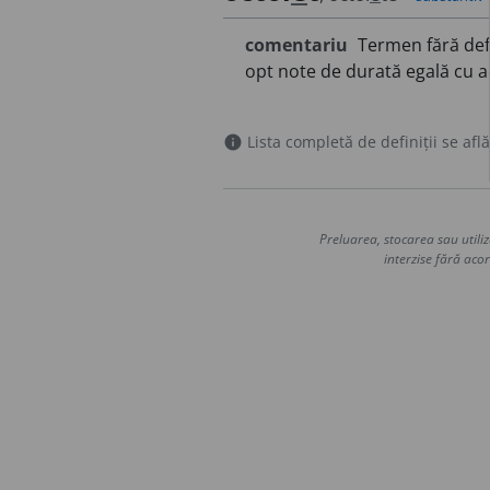
comentariu
Termen fără defi
opt note de durată egală cu a
Lista completă de definiții se află
info
Preluarea, stocarea sau utiliz
interzise fără acor