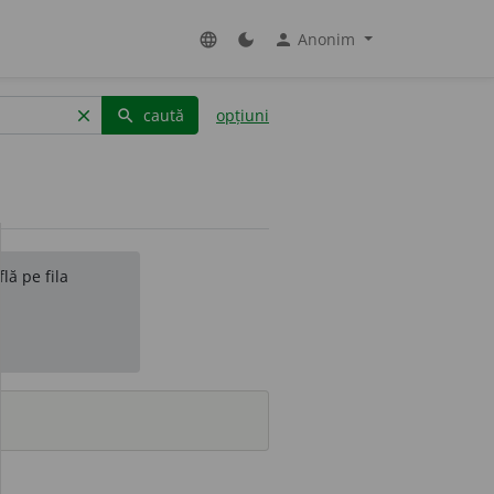
Anonim
language
dark_mode
person
caută
opțiuni
clear
search
lă pe fila