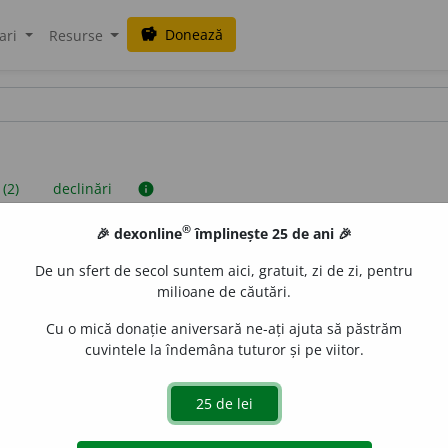
Donează
savings
ari
Resurse
 (2)
declinări
info
®
🎉 dexonline
împlinește 25 de ani 🎉
iniții sunt compilate de echipa dexonline. Definițiile originale se af
De un sfert de secol suntem aici, gratuit, zi de zi, pentru
 Puteți reordona filele pe pagina de
preferințe
.
milioane de căutări.
Cu o mică donație aniversară ne-ați ajuta să păstrăm
cuvintele la îndemâna tuturor și pe viitor.
presii
exemple
surse
 neutru