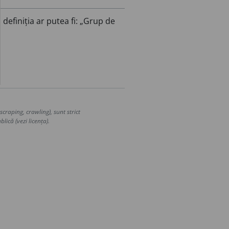
, definiția ar putea fi: „Grup de
craping, crawling), sunt strict
lică (vezi licența).