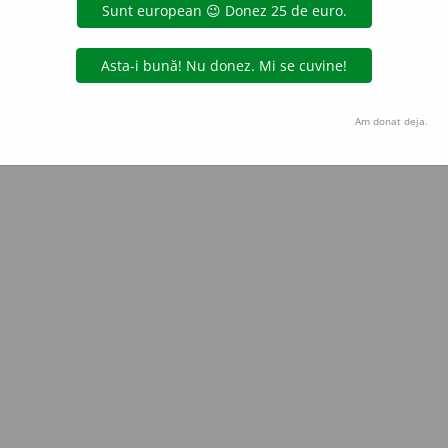
Copyright © 2004-2026 dexonline (https://dexonline.ro)
area datelor de pe acest site, inclusiv prin orice metode de extragere automată (web s
dul nostru prealabil scris, cu excepția seturilor de date oferite oficial spre utilizare pub
Am donat deja.
licență
confidențialitate
găzduit de
Hosterion