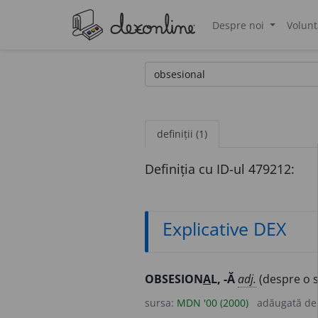
Despre noi
Volunt
®
definiții (1)
Definiția cu ID-ul 479212:
Explicative DEX
OBSESION
A
L, -Ă
adj.
(despre o s
sursa:
MDN '00 (2000)
adăugată d