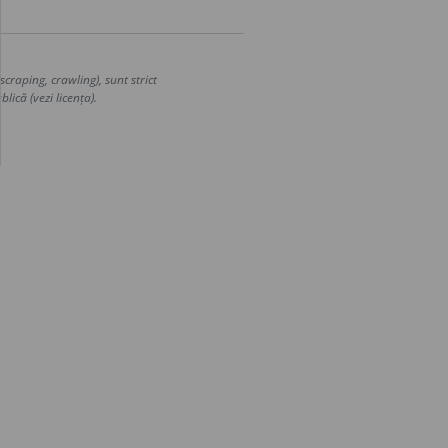
craping, crawling), sunt strict
lică (vezi licența).