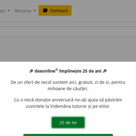
Donează
savings
ari
Resurse
®
🎉 dexonline
împlinește 25 de ani 🎉
De un sfert de secol suntem aici, gratuit, zi de zi, pentru
milioane de căutări.
Cu o mică donație aniversară ne-ați ajuta să păstrăm
cuvintele la îndemâna tuturor și pe viitor.
tare morbidă) care se caracterizează printr-o obsesie. (<
fr.
e
raduborza
acțiuni