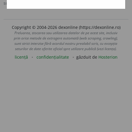
sursa:
DOOM 3 (2021)
adăugată de
gall
acțiuni
Copyright © 2004-2026 dexonline (https://dexonline.ro)
Preluarea, stocarea sau utilizarea datelor de pe acest site, inclusiv
prin orice metode de extragere automată (web scraping, crawling),
sunt strict interzise fără acordul nostru prealabil scris, cu excepția
seturilor de date oferite oficial spre utilizare publică (vezi licența).
licență
confidențialitate
găzduit de
Hosterion