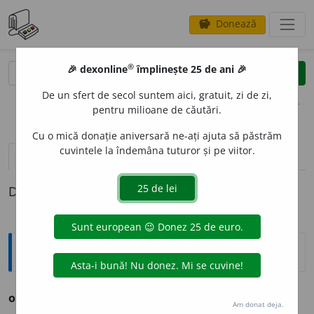
Donează
savings
®
®
🎉 dexonline
împlinește 25 de ani 🎉
caută
clear
search
De un sfert de secol suntem aici, gratuit, zi de zi,
opțiuni
pentru milioane de căutări.
Cu o mică donație aniversară ne-ați ajuta să păstrăm
cuvintele la îndemâna tuturor și pe viitor.
pronunție
(50)
volume_up
definiții (1)
Definiția cu ID-ul 1286497:
Ortografice DOOM
2
obr
a
z
(parte a feței) (
desp.
o-braz
)
s.
m.
,
pl.
obr
a
ji
Am donat deja.