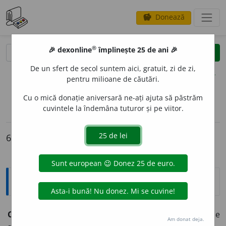
Donează
savings
®
®
🎉 dexonline
împlinește 25 de ani 🎉
caută
clear
search
De un sfert de secol suntem aici, gratuit, zi de zi,
opțiuni
pentru milioane de căutări.
Cu o mică donație aniversară ne-ați ajuta să păstrăm
cuvintele la îndemâna tuturor și pe viitor.
sinteza definițiilor (1)
definiții (6)
declinări
info
6 definiții pentru
oblomovism
Explicative DEX
OBLOMOV
I
SM
s. n.
Atitudine de apatie; spirit de
Am donat deja.