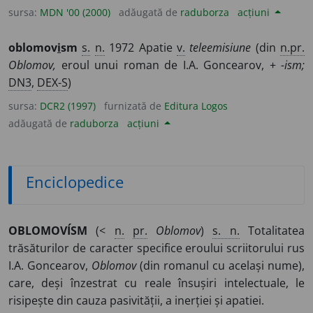
sursa:
MDN '00 (2000)
adăugată de
raduborza
acțiuni
oblomov
i
sm
s.
n.
1972 Apatie
v.
teleemisiune
(din
n.pr.
Oblomov,
eroul unui roman de I.A. Goncearov, +
-ism;
DN3
,
DEX-S
)
sursa:
DCR2 (1997)
furnizată de
Editura Logos
adăugată de
raduborza
acțiuni
Enciclopedice
OBLOMOVÍSM
(<
n.
pr.
Oblomov
)
s. n.
Totalitatea
trăsăturilor de caracter specifice eroului scriitorului rus
I.A. Goncearov,
Oblomov
(din romanul cu același nume),
care, deși înzestrat cu reale însușiri intelectuale, le
risipește din cauza pasivității, a inerției și apatiei.