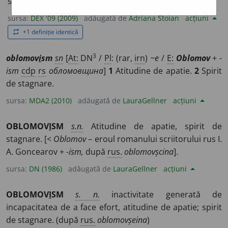
stagnare. –
Oblomov
(
n. pr.
) +
suf.
-ism.
sursa:
DEX '09 (2009)
adăugată de
Adriana Stoian
acțiuni
+1 definiție identică
repeat
3
oblomov
i
sm
sn
[
At:
DN
/
Pl
: (rar,
irn
)
~e
/
E:
Oblomov
+
-
ism
cdp
rs
обломовщина
]
1
Atitudine de apatie.
2
Spirit
de stagnare.
sursa:
MDA2 (2010)
adăugată de
LauraGellner
acțiuni
OBLOMOV
I
SM
s.n.
Atitudine de apatie, spirit de
stagnare. [<
Oblomov
– eroul romanului scriitorului rus I.
A. Goncearov +
-ism,
după
rus.
oblomovșcina
].
sursa:
DN (1986)
adăugată de
LauraGellner
acțiuni
OBLOMOV
I
SM
s. n.
inactivitate generată de
incapacitatea de a face efort, atitudine de apatie; spirit
de stagnare. (după
rus.
oblomovșeina
)