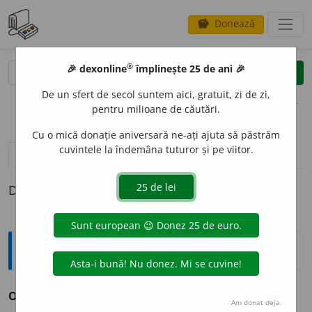
Donează
savings
®
®
🎉 dexonline
împlinește 25 de ani 🎉
caută
clear
search
De un sfert de secol suntem aici, gratuit, zi de zi,
opțiuni
pentru milioane de căutări.
Cu o mică donație aniversară ne-ați ajuta să păstrăm
cuvintele la îndemâna tuturor și pe viitor.
definiții (1)
Definiția cu ID-ul 197278:
Sinonime
OBLICIT
A
TE
s. (înv.) piezișitate.
(~ unui obiect.)
Am donat deja.