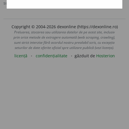
sursa:
Sinonime (2002)
adăugată de
siveco
acțiuni
Copyright © 2004-2026 dexonline (https://dexonline.ro)
Preluarea, stocarea sau utilizarea datelor de pe acest site, inclusiv
prin orice metode de extragere automată (web scraping, crawling),
sunt strict interzise fără acordul nostru prealabil scris, cu excepția
seturilor de date oferite oficial spre utilizare publică (vezi licența).
licență
confidențialitate
găzduit de
Hosterion