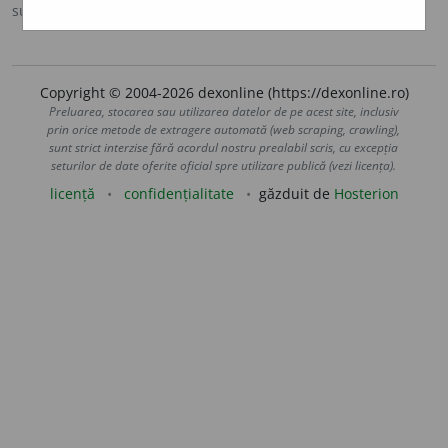
sursa:
DE (1993-2009)
adăugată de
blaurb.
acțiuni
Copyright © 2004-2026 dexonline (https://dexonline.ro)
Preluarea, stocarea sau utilizarea datelor de pe acest site, inclusiv
prin orice metode de extragere automată (web scraping, crawling),
sunt strict interzise fără acordul nostru prealabil scris, cu excepția
seturilor de date oferite oficial spre utilizare publică (vezi licența).
licență
confidențialitate
găzduit de
Hosterion