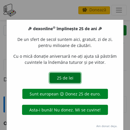
Donează
savings
®
®
🎉 dexonline
împlinește 25 de ani 🎉
caută
clear
search
De un sfert de secol suntem aici, gratuit, zi de zi,
opțiuni
pentru milioane de căutări.
Cu o mică donație aniversară ne-ați ajuta să păstrăm
cuvintele la îndemâna tuturor și pe viitor.
pronunție
(50)
volume_up
definiții (1)
Definiția cu ID-ul 552355:
Enciclopedice
4
O
num. card.
v.
unu.
Am donat deja.