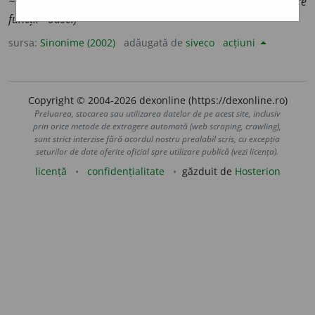
~oasă.)
2.
mult, (înv.) bogat.
(Oameni ~.)
3.
multiplu.
(Are
funcții ~oase.)
sursa:
Sinonime (2002)
adăugată de
siveco
acțiuni
Copyright © 2004-2026 dexonline (https://dexonline.ro)
Preluarea, stocarea sau utilizarea datelor de pe acest site, inclusiv
prin orice metode de extragere automată (web scraping, crawling),
sunt strict interzise fără acordul nostru prealabil scris, cu excepția
seturilor de date oferite oficial spre utilizare publică (vezi licența).
licență
confidențialitate
găzduit de
Hosterion