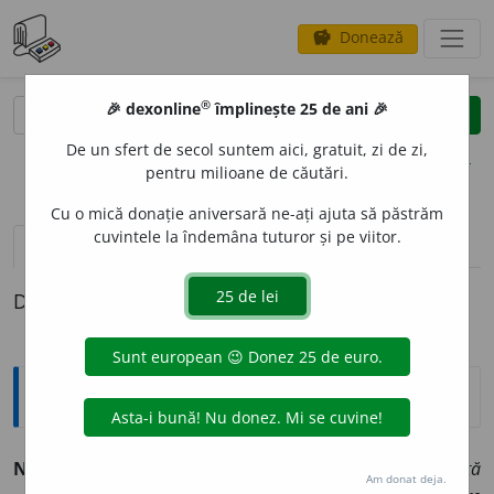
Donează
savings
®
®
🎉 dexonline
împlinește 25 de ani 🎉
caută
clear
search
De un sfert de secol suntem aici, gratuit, zi de zi,
opțiuni
pentru milioane de căutări.
Cu o mică donație aniversară ne-ați ajuta să păstrăm
cuvintele la îndemâna tuturor și pe viitor.
pronunție
(28)
volume_up
definiții (1)
Definiția cu ID-ul 197152:
Sinonime
NUMER
O
S
adj.
1.
mare, (prin Bucov.) sabadaș.
(O ceată
Am donat deja.