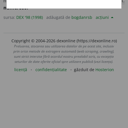
număr, în cantitate mare; mult. – Din
lat.
numerosus,
it.
numeroso.
sursa:
DEX '98 (1998)
adăugată de
bogdanrsb
acțiuni
Copyright © 2004-2026 dexonline (https://dexonline.ro)
Preluarea, stocarea sau utilizarea datelor de pe acest site, inclusiv
prin orice metode de extragere automată (web scraping, crawling),
sunt strict interzise fără acordul nostru prealabil scris, cu excepția
seturilor de date oferite oficial spre utilizare publică (vezi licența).
licență
confidențialitate
găzduit de
Hosterion