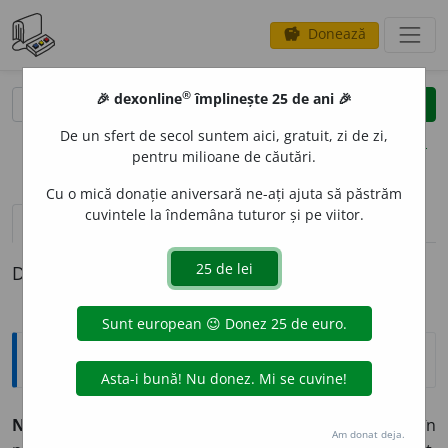
Donează
savings
®
®
🎉 dexonline
împlinește 25 de ani 🎉
caută
clear
search
De un sfert de secol suntem aici, gratuit, zi de zi,
opțiuni
pentru milioane de căutări.
Cu o mică donație aniversară ne-ați ajuta să păstrăm
cuvintele la îndemâna tuturor și pe viitor.
pronunție
(28)
volume_up
definiții (1)
Definiția cu ID-ul 18854:
Explicative DEX
NUMER
O
S, -O
A
SĂ,
numeroși, -oase,
adj.
Care se află în
Am donat deja.