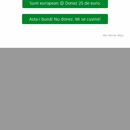
Copyright © 2004-2026 dexonline (https://dexonline.ro)
area datelor de pe acest site, inclusiv prin orice metode de extragere automată (web s
dul nostru prealabil scris, cu excepția seturilor de date oferite oficial spre utilizare pub
Am donat deja.
licență
confidențialitate
găzduit de
Hosterion