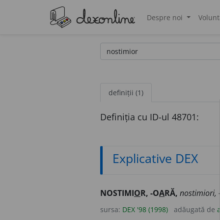
Despre noi
Volunt
®
definiții (1)
Definiția cu ID-ul 48701:
Explicative DEX
NOSTIMI
O
R, -O
A
RĂ,
nostimiori, 
sursa:
DEX '98 (1998)
adăugată de