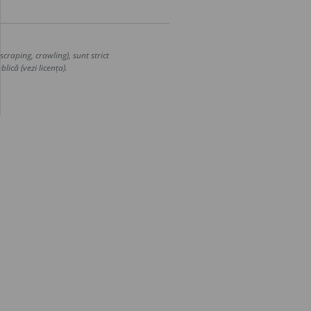
craping, crawling), sunt strict
lică (vezi licența).