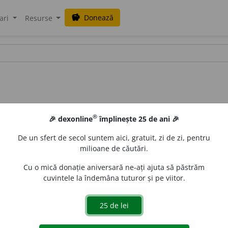
Donează
savings
ari
Resurse
®
🎉 dexonline
împlinește 25 de ani 🎉
De un sfert de secol suntem aici, gratuit, zi de zi, pentru
milioane de căutări.
Cu o mică donație aniversară ne-ați ajuta să păstrăm
cuvintele la îndemâna tuturor și pe viitor.
-oare,
adj.
Diminutiv al lui
nostim.
–
Nostim
+
suf.
-ior.
ana_zecheru
acțiuni