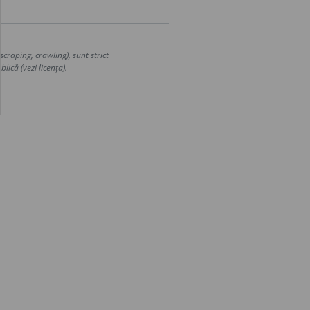
craping, crawling), sunt strict
lică (vezi licența).