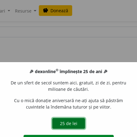
Donează
savings
ari
Resurse
®
🎉 dexonline
împlinește 25 de ani 🎉
De un sfert de secol suntem aici, gratuit, zi de zi, pentru
milioane de căutări.
Cu o mică donație aniversară ne-ați ajuta să păstrăm
cuvintele la îndemâna tuturor și pe viitor.
a celui care nu este conformist. /<fr.
non-conformisme
iveco
acțiuni