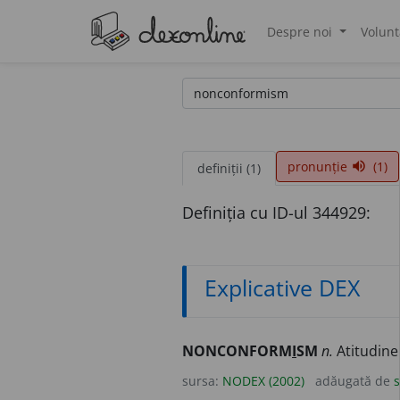
Despre noi
Volunt
®
pronunție
(1)
volume_up
definiții (1)
Definiția cu ID-ul 344929:
Explicative DEX
NONCONFORM
I
SM
n.
Atitudine 
sursa:
NODEX (2002)
adăugată de
s