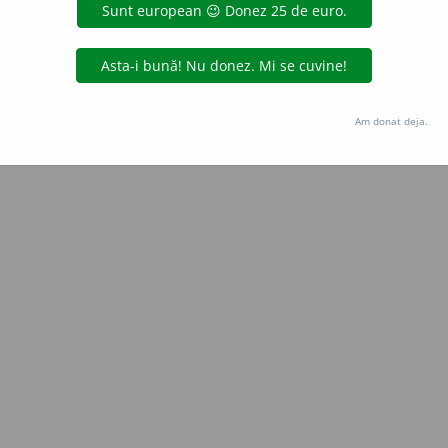
Copyright © 2004-2026 dexonline (https://dexonline.ro)
area datelor de pe acest site, inclusiv prin orice metode de extragere automată (web s
dul nostru prealabil scris, cu excepția seturilor de date oferite oficial spre utilizare pub
Am donat deja.
licență
confidențialitate
găzduit de
Hosterion