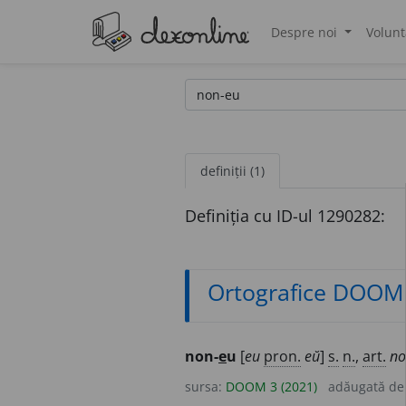
Despre noi
Volunt
®
definiții (1)
Definiția cu ID-ul 1290282:
Ortografice DOOM
non-
e
u
[
eu
pron.
eŭ
]
s.
n.
,
art.
no
sursa:
DOOM 3 (2021)
adăugată d