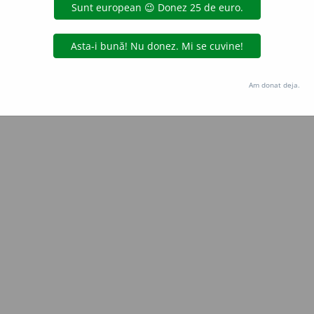
Copyright © 2004-2026 dexonline (https://dexonline.ro)
area datelor de pe acest site, inclusiv prin orice metode de extragere automată (web s
dul nostru prealabil scris, cu excepția seturilor de date oferite oficial spre utilizare pub
Am donat deja.
licență
confidențialitate
găzduit de
Hosterion