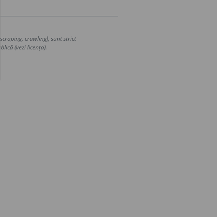
craping, crawling), sunt strict
lică (vezi licența).