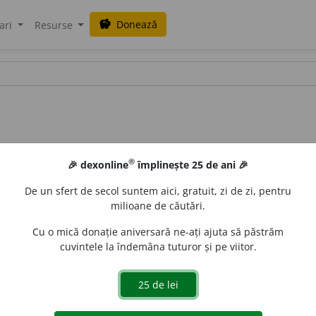
Donează
savings
ari
Resurse
®
🎉 dexonline
împlinește 25 de ani 🎉
De un sfert de secol suntem aici, gratuit, zi de zi, pentru
milioane de căutări.
Cu o mică donație aniversară ne-ați ajuta să păstrăm
cuvintele la îndemâna tuturor și pe viitor.
n-
e
ul
e
gall
acțiuni