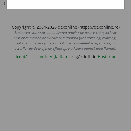
sursa:
Sinonime (2002)
adăugată de
siveco
acțiuni
Copyright © 2004-2026 dexonline (https://dexonline.ro)
Preluarea, stocarea sau utilizarea datelor de pe acest site, inclusiv
prin orice metode de extragere automată (web scraping, crawling),
sunt strict interzise fără acordul nostru prealabil scris, cu excepția
seturilor de date oferite oficial spre utilizare publică (vezi licența).
licență
confidențialitate
găzduit de
Hosterion