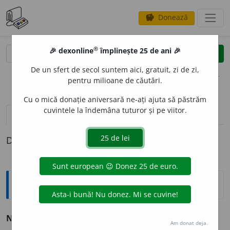
Donează
savings
®
®
🎉 dexonline
împlinește 25 de ani 🎉
caută
clear
search
De un sfert de secol suntem aici, gratuit, zi de zi,
opțiuni
pentru milioane de căutări.
Cu o mică donație aniversară ne-ați ajuta să păstrăm
cuvintele la îndemâna tuturor și pe viitor.
pronunție
(2)
volume_up
definiții (1)
Definiția cu ID-ul 196982:
Sinonime
NOI
A
N
s.
1.
v.
nămete.
2.
v.
mulțime.
Am donat deja.