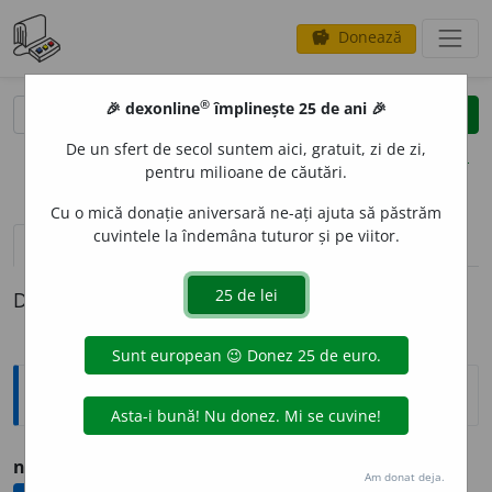
Donează
savings
®
®
🎉 dexonline
împlinește 25 de ani 🎉
caută
clear
search
De un sfert de secol suntem aici, gratuit, zi de zi,
opțiuni
pentru milioane de căutări.
Cu o mică donație aniversară ne-ați ajuta să păstrăm
cuvintele la îndemâna tuturor și pe viitor.
pronunție
(1)
volume_up
definiții (1)
Definiția cu ID-ul 744898:
Ortografice DOOM
nivel
a
(a ~)
vb.
,
ind.
prez.
3
nivele
a
ză
Am donat deja.