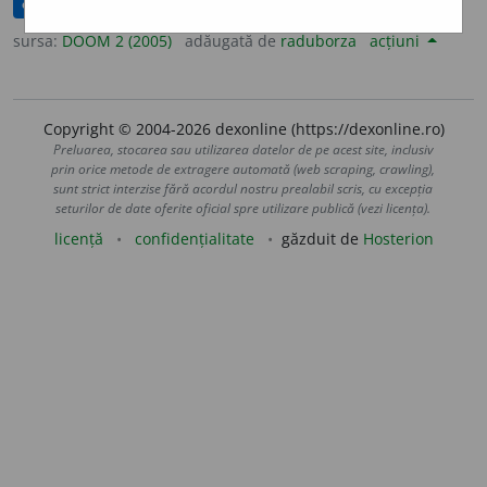
corectat(ă)
sursa:
DOOM 2 (2005)
adăugată de
raduborza
acțiuni
Copyright © 2004-2026 dexonline (https://dexonline.ro)
Preluarea, stocarea sau utilizarea datelor de pe acest site, inclusiv
prin orice metode de extragere automată (web scraping, crawling),
sunt strict interzise fără acordul nostru prealabil scris, cu excepția
seturilor de date oferite oficial spre utilizare publică (vezi licența).
licență
confidențialitate
găzduit de
Hosterion