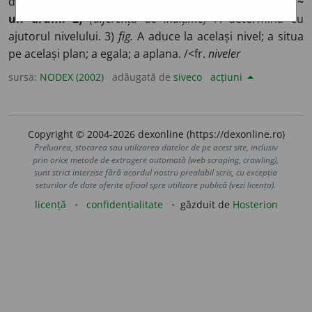
devină neted; a netezi; a îndrepta; a aplana; a egala.
~
un drum. 2)
(diferența de înălțime)
A determina cu
ajutorul nivelului. 3)
fig.
A aduce la același nivel; a situa
pe același plan; a egala; a aplana. /<fr.
niveler
sursa:
NODEX (2002)
adăugată de
siveco
acțiuni
Copyright © 2004-2026 dexonline (https://dexonline.ro)
Preluarea, stocarea sau utilizarea datelor de pe acest site, inclusiv
prin orice metode de extragere automată (web scraping, crawling),
sunt strict interzise fără acordul nostru prealabil scris, cu excepția
seturilor de date oferite oficial spre utilizare publică (vezi licența).
licență
confidențialitate
găzduit de
Hosterion