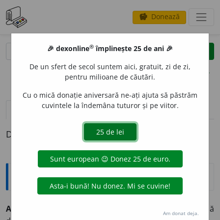
Donează
savings
®
®
🎉 dexonline
împlinește 25 de ani 🎉
caută
clear
search
De un sfert de secol suntem aici, gratuit, zi de zi,
opțiuni
pentru milioane de căutări.
Cu o mică donație aniversară ne-ați ajuta să păstrăm
cuvintele la îndemâna tuturor și pe viitor.
pronunție
(1)
volume_up
definiții (1)
Definiția cu ID-ul 344879:
Explicative DEX
A NIVEL
A
~
e
z
tranz.
1)
(suprafețe, terenuri etc.)
A face să
Am donat deja.