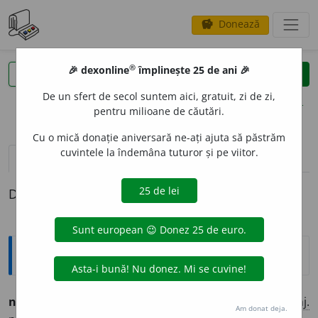
Donează
savings
®
®
🎉 dexonline
împlinește 25 de ani 🎉
caută
clear
search
De un sfert de secol suntem aici, gratuit, zi de zi,
opțiuni
pentru milioane de căutări.
Cu o mică donație aniversară ne-ați ajuta să păstrăm
cuvintele la îndemâna tuturor și pe viitor.
pronunție
(1)
volume_up
definiții (1)
Definiția cu ID-ul 1290197:
Ortografice DOOM
nivel
a
(a ~)
vb.
,
ind.
prez.
1
sg.
nivel
e
z
, 3
nivele
a
ză
;
conj.
Am donat deja.