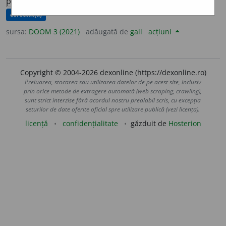
prez.
1
sg.
să nivel
e
z
, 3
să nivel
e
ze
corectat(ă)
sursa:
DOOM 3 (2021)
adăugată de
gall
acțiuni
Copyright © 2004-2026 dexonline (https://dexonline.ro)
Preluarea, stocarea sau utilizarea datelor de pe acest site, inclusiv
prin orice metode de extragere automată (web scraping, crawling),
sunt strict interzise fără acordul nostru prealabil scris, cu excepția
seturilor de date oferite oficial spre utilizare publică (vezi licența).
licență
confidențialitate
găzduit de
Hosterion