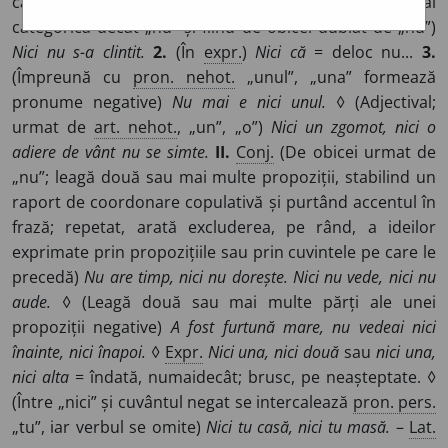
care poartă accentul frazei, exprimând o negație mai
categorică decât „nu” și fiind de obicei dublat de „nu”)
Nici nu s-a clintit.
2.
(În
expr.
)
Nici că
= deloc nu...
3.
(Împreună cu
pron. nehot.
„unul”, „una” formează
pronume negative)
Nu mai e nici unul.
◊ (Adjectival;
urmat de
art. nehot.
, „un”, „o”)
Nici un zgomot, nici o
adiere de vânt nu se simte.
II.
Conj.
(De obicei urmat de
„nu”; leagă două sau mai multe propoziții, stabilind un
raport de coordonare copulativă și purtând accentul în
frază; repetat, arată excluderea, pe rând, a ideilor
exprimate prin propozițiile sau prin cuvintele pe care le
precedă)
Nu are timp, nici nu dorește. Nici nu vede, nici nu
aude.
◊ (Leagă două sau mai multe părți ale unei
propoziții negative)
A fost furtună mare, nu vedeai nici
înainte, nici înapoi.
◊
Expr.
Nici una, nici două
sau
nici una,
nici alta
= îndată, numaidecât; brusc, pe neașteptate. ◊
(Între „nici” și cuvântul negat se intercalează
pron. pers.
„tu”, iar verbul se omite)
Nici tu casă, nici tu masă.
–
Lat.