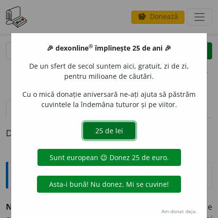
Donează
savings
®
®
🎉 dexonline
împlinește 25 de ani 🎉
caută
clear
search
De un sfert de secol suntem aici, gratuit, zi de zi,
opțiuni
pentru milioane de căutări.
Cu o mică donație aniversară ne-ați ajuta să păstrăm
cuvintele la îndemâna tuturor și pe viitor.
pronunție
(50)
volume_up
definiții (1)
Definiția cu ID-ul 49274:
Explicative DEX
NICI
adv.
,
conj.
I.
Adv.
1.
(Precedă cuvântul sau cuvintele
Am donat deja.