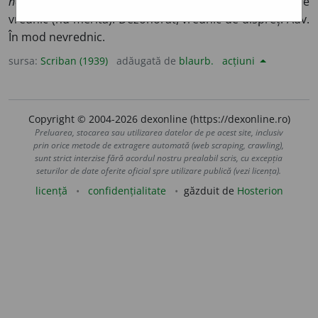
nevrĭeden
[adj.],
nevrĭednik
[subst.]). Nedemn, care nu e
vrednic (nu merită). Dezonorat, vrednic de dispreț. Adv.
În mod nevrednic.
sursa:
Scriban (1939)
adăugată de
blaurb.
acțiuni
Copyright © 2004-2026 dexonline (https://dexonline.ro)
Preluarea, stocarea sau utilizarea datelor de pe acest site, inclusiv
prin orice metode de extragere automată (web scraping, crawling),
sunt strict interzise fără acordul nostru prealabil scris, cu excepția
seturilor de date oferite oficial spre utilizare publică (vezi licența).
licență
confidențialitate
găzduit de
Hosterion