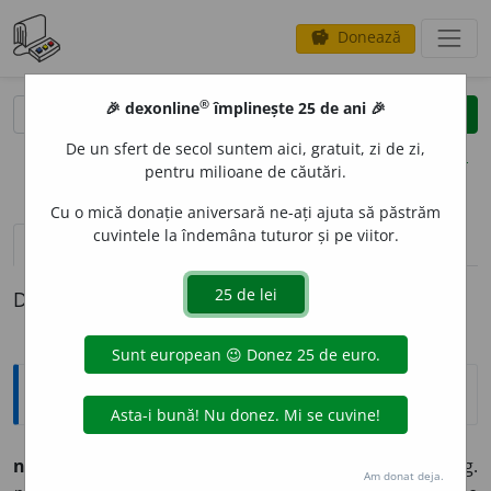
Donează
savings
®
®
🎉 dexonline
împlinește 25 de ani 🎉
caută
clear
search
De un sfert de secol suntem aici, gratuit, zi de zi,
opțiuni
pentru milioane de căutări.
Cu o mică donație aniversară ne-ați ajuta să păstrăm
cuvintele la îndemâna tuturor și pe viitor.
pronunție
(2)
volume_up
definiții (1)
Definiția cu ID-ul 696488:
Explicative DEX
nevrédnic, -ă
adj. (vsl.
ne-vrĭedĭnŭ,
disprețuit; bg.
Am donat deja.