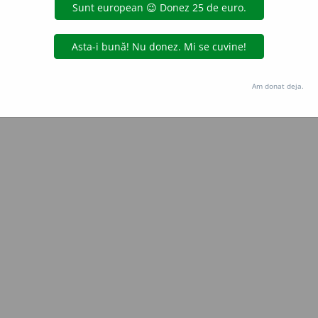
blaurb.
acțiuni
Copyright © 2004-2026 dexonline (https://dexonline.ro)
area datelor de pe acest site, inclusiv prin orice metode de extragere automată (web s
Am donat deja.
dul nostru prealabil scris, cu excepția seturilor de date oferite oficial spre utilizare pub
licență
confidențialitate
găzduit de
Hosterion