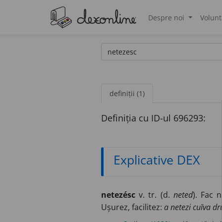
Despre noi
Volunt
®
definiții (1)
Definiția cu ID-ul 696293:
Explicative DEX
netezésc
v. tr. (d.
neted
). Fac 
Ușurez, facilitez:
a netezi cuĭva d