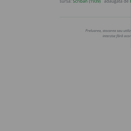
sursa:
Scriban (1939)
adăugată de
Preluarea, stocarea sau utiliz
interzise fără acor