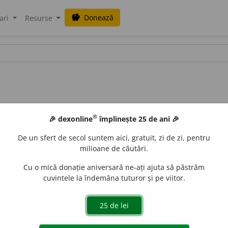
Donează
savings
ari
Resurse
®
🎉 dexonline
împlinește 25 de ani 🎉
De un sfert de secol suntem aici, gratuit, zi de zi, pentru
milioane de căutări.
Cu o mică donație aniversară ne-ați ajuta să păstrăm
cuvintele la îndemâna tuturor și pe viitor.
neted:
rindeaua netezește scîndurile.
Mîngîĭ trecînd mîna pe
rumu.
V.
măgulesc.