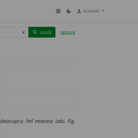
Anonim
language
dark_mode
person
caută
opțiuni
clear
search
 deasupra:
îmĭ netezesc calu.
Fig.