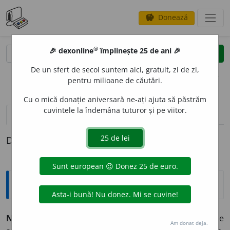
Donează
savings
®
®
🎉 dexonline
împlinește 25 de ani 🎉
caută
clear
search
De un sfert de secol suntem aici, gratuit, zi de zi,
opțiuni
pentru milioane de căutări.
Cu o mică donație aniversară ne-ați ajuta să păstrăm
cuvintele la îndemâna tuturor și pe viitor.
pronunție
(2)
volume_up
definiții (1)
Definiția cu ID-ul 884089:
Explicative DEX
NESUFER
I
T, -Ă,
nesuferiți, -te,
adj.
1.
Care este greu de
Am donat deja.