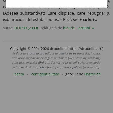
suportat sau care depășește puterile, rezistența cuiva,
care nu poate fi suferit; insuportabil;
p. ext.
cumplit.
2.
(Adesea substantivat) Care displace, care repugnă;
p.
ext.
urâcios; detestabil, odios. –
Pref.
ne-
+
suferit.
sursa:
DEX '09 (2009)
adăugată de
blaurb.
acțiuni
Copyright © 2004-2026 dexonline (https://dexonline.ro)
Preluarea, stocarea sau utilizarea datelor de pe acest site, inclusiv
prin orice metode de extragere automată (web scraping, crawling),
sunt strict interzise fără acordul nostru prealabil scris, cu excepția
seturilor de date oferite oficial spre utilizare publică (vezi licența).
licență
confidențialitate
găzduit de
Hosterion