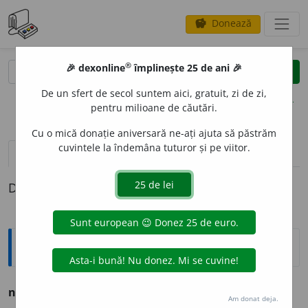
Donează
savings
®
®
🎉 dexonline
împlinește 25 de ani 🎉
caută
clear
search
De un sfert de secol suntem aici, gratuit, zi de zi,
opțiuni
pentru milioane de căutări.
Cu o mică donație aniversară ne-ați ajuta să păstrăm
cuvintele la îndemâna tuturor și pe viitor.
pronunție
(2)
volume_up
definiții (1)
Definiția cu ID-ul 744621:
Ortografice DOOM
nesufer
i
t
adj.
m.
,
pl.
nesufer
i
ți;
f.
nesufer
i
tă,
pl.
nesufer
i
te
Am donat deja.