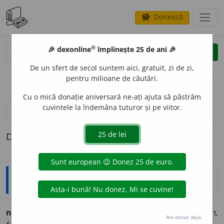
Donează
savings
®
®
🎉 dexonline
împlinește 25 de ani 🎉
caută
clear
search
De un sfert de secol suntem aici, gratuit, zi de zi,
opțiuni
pentru milioane de căutări.
Cu o mică donație aniversară ne-ați ajuta să păstrăm
cuvintele la îndemâna tuturor și pe viitor.
pronunție
(7)
volume_up
definiții (1)
Definiția cu ID-ul 696077:
Explicative DEX
nesocotít, -ă
adj. Nechibzuit, lipsit de socoteală:
om,
Am donat deja.