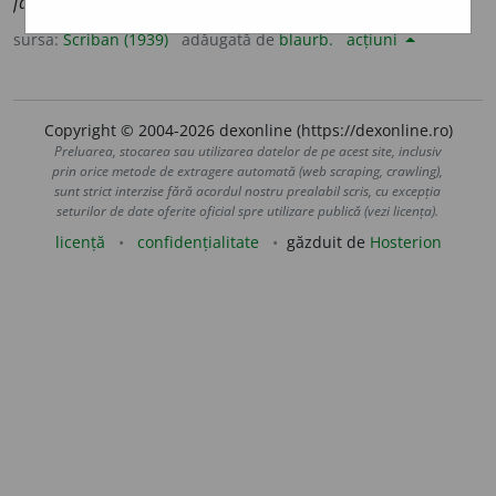
fapt nesocotit.
sursa:
Scriban (1939)
adăugată de
blaurb.
acțiuni
Copyright © 2004-2026 dexonline (https://dexonline.ro)
Preluarea, stocarea sau utilizarea datelor de pe acest site, inclusiv
prin orice metode de extragere automată (web scraping, crawling),
sunt strict interzise fără acordul nostru prealabil scris, cu excepția
seturilor de date oferite oficial spre utilizare publică (vezi licența).
licență
confidențialitate
găzduit de
Hosterion