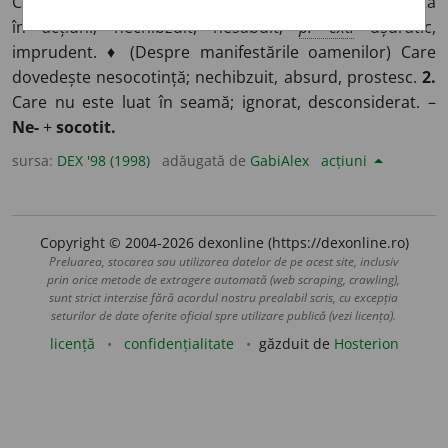
Care este lipsit de judecată, de socotință, de chibzuință
în acțiuni; nechibzuit, nesăbuit;
p. ext.
ușuratic,
imprudent. ♦ (Despre manifestările oamenilor) Care
dovedește nesocotință; nechibzuit, absurd, prostesc.
2.
Care nu este luat în seamă; ignorat, desconsiderat. –
Ne-
+
socotit.
sursa:
DEX '98 (1998)
adăugată de
GabiAlex
acțiuni
Copyright © 2004-2026 dexonline (https://dexonline.ro)
Preluarea, stocarea sau utilizarea datelor de pe acest site, inclusiv
prin orice metode de extragere automată (web scraping, crawling),
sunt strict interzise fără acordul nostru prealabil scris, cu excepția
seturilor de date oferite oficial spre utilizare publică (vezi licența).
licență
confidențialitate
găzduit de
Hosterion