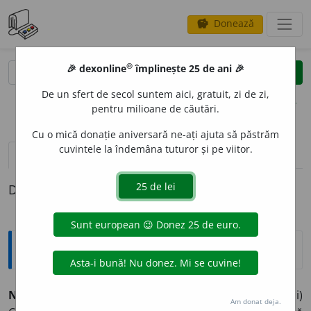
Donează
savings
®
®
🎉 dexonline
împlinește 25 de ani 🎉
caută
clear
search
De un sfert de secol suntem aici, gratuit, zi de zi,
opțiuni
pentru milioane de căutări.
Cu o mică donație aniversară ne-ați ajuta să păstrăm
cuvintele la îndemâna tuturor și pe viitor.
pronunție
(7)
volume_up
definiții (1)
Definiția cu ID-ul 50088:
Explicative DEX
NESOCOT
I
T, -Ă,
nesocotiți, -te,
adj.
1.
(Despre oameni)
Am donat deja.