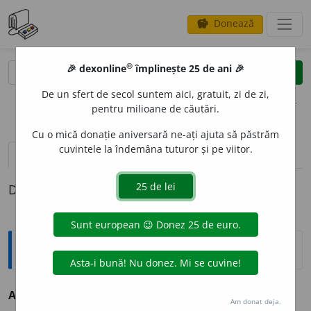
Donează
savings
®
®
🎉 dexonline
împlinește 25 de ani 🎉
caută
clear
search
De un sfert de secol suntem aici, gratuit, zi de zi,
opțiuni
pentru milioane de căutări.
Cu o mică donație aniversară ne-ați ajuta să păstrăm
cuvintele la îndemâna tuturor și pe viitor.
definiții (1)
Definiția cu ID-ul 69001:
Antonime
A nesatisface
≠ a satisface
Am donat deja.