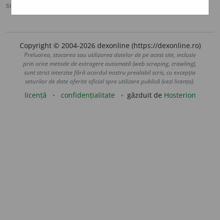
sursa:
Antonime (2002)
adăugată de
siveco
acțiuni
Copyright © 2004-2026 dexonline (https://dexonline.ro)
Preluarea, stocarea sau utilizarea datelor de pe acest site, inclusiv
prin orice metode de extragere automată (web scraping, crawling),
sunt strict interzise fără acordul nostru prealabil scris, cu excepția
seturilor de date oferite oficial spre utilizare publică (vezi licența).
licență
confidențialitate
găzduit de
Hosterion