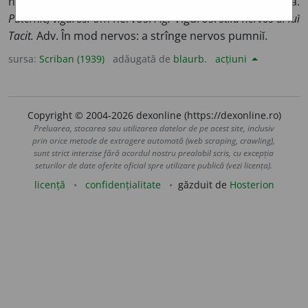
nervoasă.
Care are nerviĭ iritabilĭ:
femeĭe nervoasă.
Puternic, viguros:
om nervos.
Fig.
Viguros:
stilu nervos al luĭ
Tacit.
Adv. În mod nervos:
a strînge nervos pumniĭ.
sursa:
Scriban (1939)
adăugată de
blaurb.
acțiuni
Copyright © 2004-2026 dexonline (https://dexonline.ro)
Preluarea, stocarea sau utilizarea datelor de pe acest site, inclusiv
prin orice metode de extragere automată (web scraping, crawling),
sunt strict interzise fără acordul nostru prealabil scris, cu excepția
seturilor de date oferite oficial spre utilizare publică (vezi licența).
licență
confidențialitate
găzduit de
Hosterion