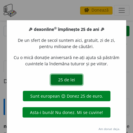
Donează
savings
®
®
🎉 dexonline
împlinește 25 de ani 🎉
caută
clear
search
De un sfert de secol suntem aici, gratuit, zi de zi,
opțiuni
pentru milioane de căutări.
Cu o mică donație aniversară ne-ați ajuta să păstrăm
cuvintele la îndemâna tuturor și pe viitor.
pronunție
(50)
volume_up
definiții (1)
Definiția cu ID-ul 695812:
Explicative DEX
nervós, -oásă
adj. (lat.
nervosus
).
De nervĭ:
afecțiune
Am donat deja.