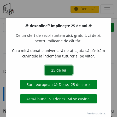
Donează
savings
®
®
🎉 dexonline
împlinește 25 de ani 🎉
caută
clear
search
De un sfert de secol suntem aici, gratuit, zi de zi,
opțiuni
pentru milioane de căutări.
Cu o mică donație aniversară ne-ați ajuta să păstrăm
cuvintele la îndemâna tuturor și pe viitor.
definiții (1)
Definiția cu ID-ul 883871:
Explicative DEX
NERECUPER
A
BIL, -Ă,
nerecuperabili, -e,
adj.
1.
Care nu
Am donat deja.