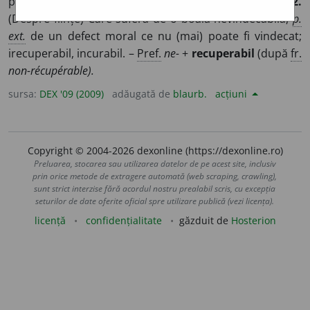
poate sau nu trebuie să fie recuperat; irecuperabil.
2.
(Despre ființe) Care suferă de o boală nevindecabilă,
p.
ext.
de un defect moral ce nu (mai) poate fi vindecat;
irecuperabil, incurabil. –
Pref.
ne-
+
recuperabil
(după
fr.
non-récupérable).
sursa:
DEX '09 (2009)
adăugată de
blaurb.
acțiuni
Copyright © 2004-2026 dexonline (https://dexonline.ro)
Preluarea, stocarea sau utilizarea datelor de pe acest site, inclusiv
prin orice metode de extragere automată (web scraping, crawling),
sunt strict interzise fără acordul nostru prealabil scris, cu excepția
seturilor de date oferite oficial spre utilizare publică (vezi licența).
licență
confidențialitate
găzduit de
Hosterion