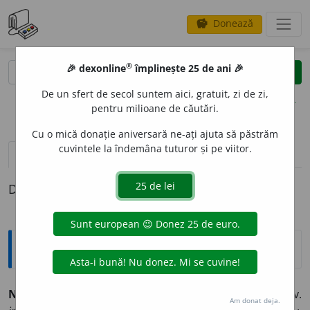
Donează
savings
®
®
🎉 dexonline
împlinește 25 de ani 🎉
caută
clear
search
De un sfert de secol suntem aici, gratuit, zi de zi,
opțiuni
pentru milioane de căutări.
Cu o mică donație aniversară ne-ați ajuta să păstrăm
cuvintele la îndemâna tuturor și pe viitor.
pronunție
(11)
volume_up
definiții (1)
Definiția cu ID-ul 196554:
Sinonime
NEPRICEP
U
T
adj., s.
1.
adj. v.
neînțeles.
2.
adj., s. v.
Am donat deja.