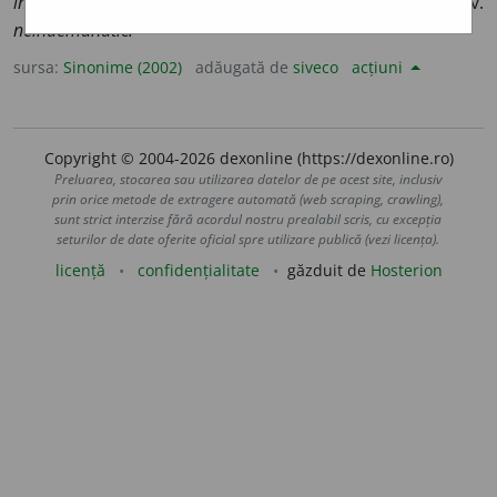
incapabil.
3.
adj., s. v.
necunoscător.
4.
adj. v.
neîndemânatic.
sursa:
Sinonime (2002)
adăugată de
siveco
acțiuni
Copyright © 2004-2026 dexonline (https://dexonline.ro)
Preluarea, stocarea sau utilizarea datelor de pe acest site, inclusiv
prin orice metode de extragere automată (web scraping, crawling),
sunt strict interzise fără acordul nostru prealabil scris, cu excepția
seturilor de date oferite oficial spre utilizare publică (vezi licența).
licență
confidențialitate
găzduit de
Hosterion