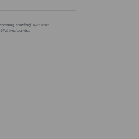
craping, crawling), sunt strict
lică (vezi licența).