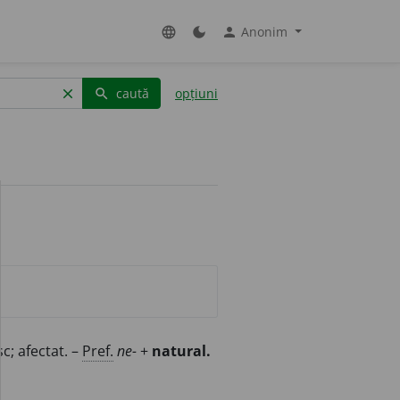
Anonim
language
dark_mode
person
caută
opțiuni
clear
search
sc; afectat. –
Pref.
ne-
+
natural.