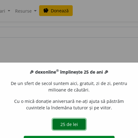
Donează
savings
ari
Resurse
®
🎉 dexonline
împlinește 25 de ani 🎉
De un sfert de secol suntem aici, gratuit, zi de zi, pentru
milioane de căutări.
Cu o mică donație aniversară ne-ați ajuta să păstrăm
cuvintele la îndemâna tuturor și pe viitor.
dj.
Care nu este natural; lipsit de naturalețe; artificial, nefire
blaurb.
acțiuni