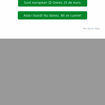
Copyright © 2004-2026 dexonline (https://dexonline.ro)
area datelor de pe acest site, inclusiv prin orice metode de extragere automată (web s
dul nostru prealabil scris, cu excepția seturilor de date oferite oficial spre utilizare pub
Am donat deja.
licență
confidențialitate
găzduit de
Hosterion