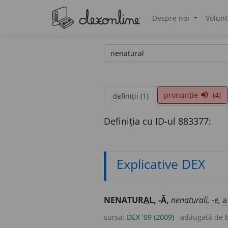
Despre noi
Volunt
®
pronunție
(4)
volume_up
definiții (1)
Definiția cu ID-ul 883377:
Explicative DEX
NENATUR
A
L, -Ă,
nenaturali, -e,
a
sursa:
DEX '09 (2009)
adăugată de