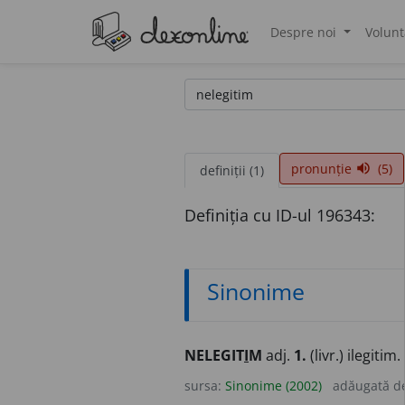
Despre noi
Volunt
®
pronunție
(5)
volume_up
definiții (1)
Definiția cu ID-ul 196343:
Sinonime
NELEGIT
I
M
adj.
1.
(livr.) ilegitim.
sursa:
Sinonime (2002)
adăugată d