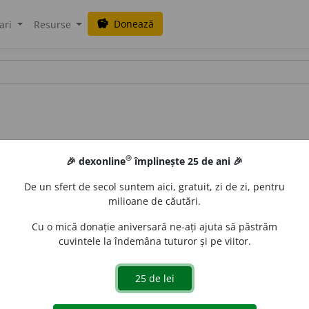
Donează
savings
ari
Resurse
®
🎉 dexonline
împlinește 25 de ani 🎉
De un sfert de secol suntem aici, gratuit, zi de zi, pentru
milioane de căutări.
Cu o mică donație aniversară ne-ați ajuta să păstrăm
cuvintele la îndemâna tuturor și pe viitor.
(Conviețuire ~.)
2.
v.
bastard.
e
siveco
acțiuni