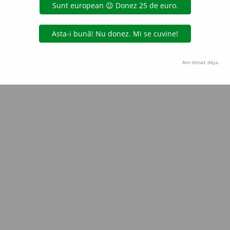
Copyright © 2004-2026 dexonline (https://dexonline.ro)
area datelor de pe acest site, inclusiv prin orice metode de extragere automată (web s
dul nostru prealabil scris, cu excepția seturilor de date oferite oficial spre utilizare pub
Am donat deja.
licență
confidențialitate
găzduit de
Hosterion