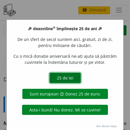
Donează
savings
®
®
🎉 dexonline
împlinește 25 de ani 🎉
caută
clear
search
De un sfert de secol suntem aici, gratuit, zi de zi,
opțiuni
pentru milioane de căutări.
Cu o mică donație aniversară ne-ați ajuta să păstrăm
cuvintele la îndemâna tuturor și pe viitor.
pronunție
(10)
volume_up
definiții (1)
Definiția cu ID-ul 883137:
Explicative DEX
NEIMPORT
A
NT, -Ă,
neimportanți, -te,
adj.
Lipsit de
Am donat deja.