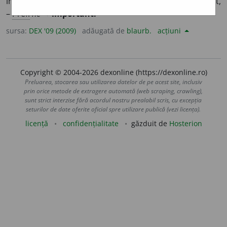
importanță (ca mărime, cantitate, valoare); neînsemnat,
–
Pref.
ne-
+
important.
sursa:
DEX '09 (2009)
adăugată de
blaurb.
acțiuni
Copyright © 2004-2026 dexonline (https://dexonline.ro)
Preluarea, stocarea sau utilizarea datelor de pe acest site, inclusiv
prin orice metode de extragere automată (web scraping, crawling),
sunt strict interzise fără acordul nostru prealabil scris, cu excepția
seturilor de date oferite oficial spre utilizare publică (vezi licența).
licență
confidențialitate
găzduit de
Hosterion