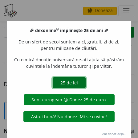
Donează
savings
®
®
🎉 dexonline
împlinește 25 de ani 🎉
caută
clear
search
De un sfert de secol suntem aici, gratuit, zi de zi,
opțiuni
pentru milioane de căutări.
Cu o mică donație aniversară ne-ați ajuta să păstrăm
cuvintele la îndemâna tuturor și pe viitor.
pronunție
(12)
volume_up
definiții (1)
Definiția cu ID-ul 883113:
Explicative DEX
NEGUSTOR
I
,
negustoresc,
vb.
IV.
Intranz.
și
refl.
(
Înv.
și
Am donat deja.