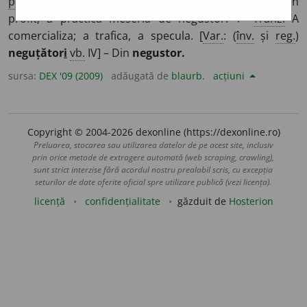
pop.
) A cumpăra și a vinde o marfă pentru a realiza un
profit; a practica meseria de negustor. ♦
Tranz.
A
comercializa; a trafica, a specula. [
Var.
: (
înv.
și
reg.
)
neguțător
i
vb.
IV] – Din
negustor.
sursa:
DEX '09 (2009)
adăugată de
blaurb.
acțiuni
Copyright © 2004-2026 dexonline (https://dexonline.ro)
Preluarea, stocarea sau utilizarea datelor de pe acest site, inclusiv
prin orice metode de extragere automată (web scraping, crawling),
sunt strict interzise fără acordul nostru prealabil scris, cu excepția
seturilor de date oferite oficial spre utilizare publică (vezi licența).
licență
confidențialitate
găzduit de
Hosterion