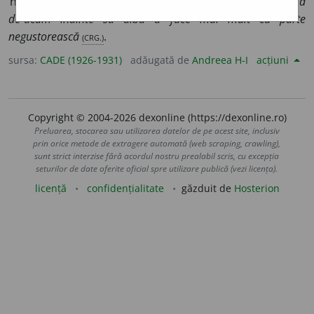
negustor
, privitor la negoț, comercial:
s’a hotărît ca
de-acum înainte să aibă a face mai mult cu parte
negustorească
(CRG.)
.
sursa:
CADE (1926-1931)
adăugată de
Andreea H-I
acțiuni
Copyright © 2004-2026 dexonline (https://dexonline.ro)
Preluarea, stocarea sau utilizarea datelor de pe acest site, inclusiv
prin orice metode de extragere automată (web scraping, crawling),
sunt strict interzise fără acordul nostru prealabil scris, cu excepția
seturilor de date oferite oficial spre utilizare publică (vezi licența).
licență
confidențialitate
găzduit de
Hosterion