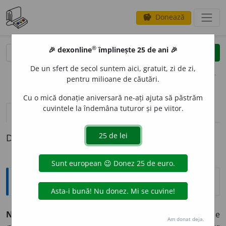
Donează
savings
®
®
🎉 dexonline
împlinește 25 de ani 🎉
caută
clear
search
De un sfert de secol suntem aici, gratuit, zi de zi,
opțiuni
pentru milioane de căutări.
Cu o mică donație aniversară ne-ați ajuta să păstrăm
cuvintele la îndemâna tuturor și pe viitor.
pronunție
(3)
volume_up
definiții (1)
Definiția cu ID-ul 1362455:
Explicative DEX
NEGUSTOR
E
SC
,
†
NEGUȚĂTOR
E
SC
adj.
⚚
De
Am donat deja.