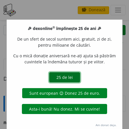
Donează
savings
®
®
🎉 dexonline
împlinește 25 de ani 🎉
caută
clear
search
De un sfert de secol suntem aici, gratuit, zi de zi,
opțiuni
pentru milioane de căutări.
Cu o mică donație aniversară ne-ați ajuta să păstrăm
cuvintele la îndemâna tuturor și pe viitor.
pronunție
(19)
volume_up
definiții (1)
Definiția cu ID-ul 693205:
Explicative DEX
nefirésc, -eáscă
adj. Nenatural. – Ca adv.
-ește.
Am donat deja.