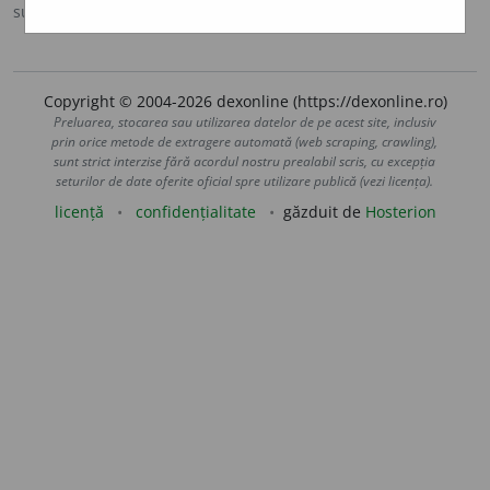
sursa:
Scriban (1939)
adăugată de
blaurb.
acțiuni
Copyright © 2004-2026 dexonline (https://dexonline.ro)
Preluarea, stocarea sau utilizarea datelor de pe acest site, inclusiv
prin orice metode de extragere automată (web scraping, crawling),
sunt strict interzise fără acordul nostru prealabil scris, cu excepția
seturilor de date oferite oficial spre utilizare publică (vezi licența).
licență
confidențialitate
găzduit de
Hosterion